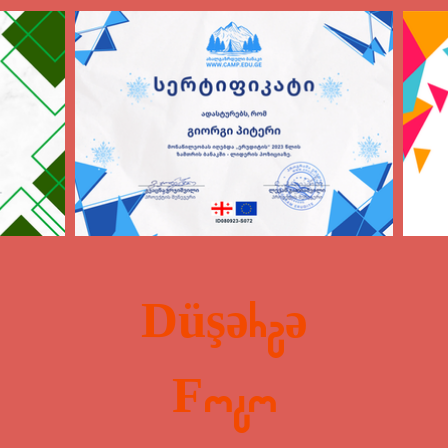
Düşərgə
Foto