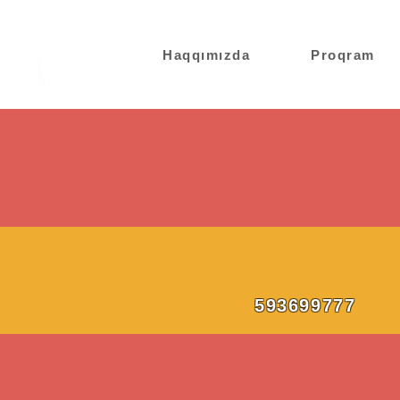
Haqqımızda
Proqram
593699777