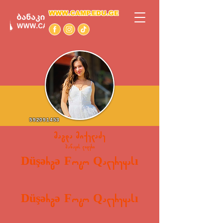
WWW.CAMP.EDU.GE
592091453
მაგდა მიქელაძე
ბანაკის ლიდერი
Düşərgə Foto Qalereyası
Düşərgə Foto Qalereyası