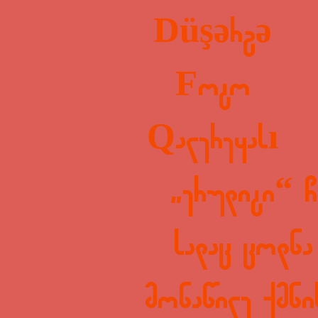
Düşərgə
Foto
Qalereyası
„ერუდიტი“ ჩ
სადაც ცოდნა
მონაწილე ქმნი