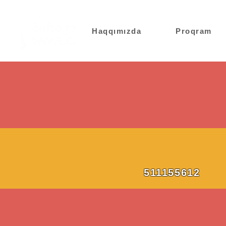
Haqqımızda
Proqram
511155612