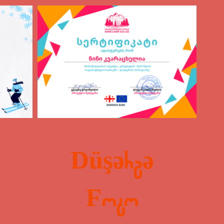
Düşərgə
Foto