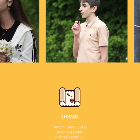
Ünvan
Borjomi Bələdiyyəsi/
Bakuriani şəhəri/
9 Aprel küçəsi N5