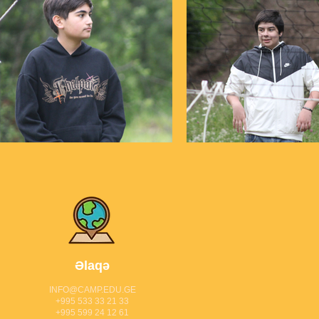
Əlaqə
INFO@CAMP.EDU.GE
+995 533 33 21 33
+995 599 24 12 61