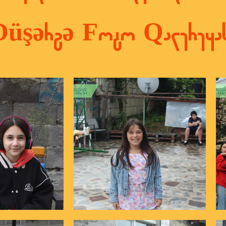
Düşərgə Foto Qalereyas