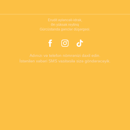
Erudit əyləncəli-idrak,
Ən yüksək reytinq
Gürcüstanda gənclər düşərgəsi.
Adınızı və telefon nömrənizi daxil edin.
İstənilən xəbəri SMS vasitəsilə sizə göndərəcəyik.