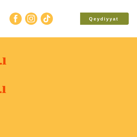
Qeydiyyat
ı
ı