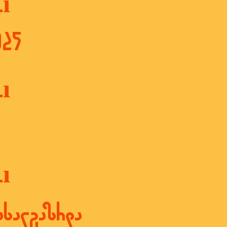
ı
025
ı
ı
ხალგაზრდა