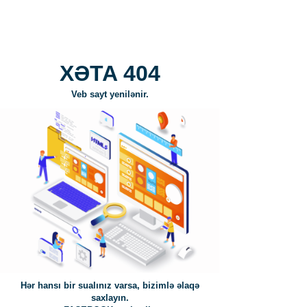
XƏTA 404
Veb sayt yenilənir.
Hər hansı bir sualınız varsa, bizimlə əlaqə
saxlayın.