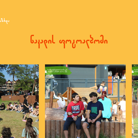
აზრდა
ნაკადის ფოტოალბომი