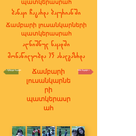
պատկերասրահ
ბანაკი ჩატარდა ბაკურიანში
Ճամբարի լուսանկարների
պատկերասրահ
აღნიშნულ ნაკადში
მონაწილეობდა 35 ახალგაზრდა
Ճամբարի
< შემდეგი ნაკადი
წინა ნაკადი >
լուսանկարնե
րի
պատկերասր
ահ