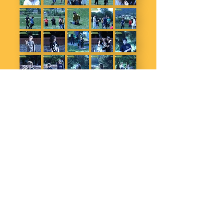
Մեր մասին
Հասցե
Կապ
Գիտակ, զվարճալի-ճանաչողական,
Բորժոմիի քաղաքապետարան/
INFO@CAMP.EDU.GE
Ամենաբարձր գնահատականով
Բակուրիանի քաղաք/
+995 533 33 21 33
Երիտասարդական ճամբար
Ապրիլի 9 փողոց N5
+995 599 24 12 61
Վրաստանում։