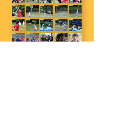
Մեր մասին
Հասցե
Կապ
Գիտակ, զվարճալի-ճանաչողական,
Բորժոմիի քաղաքապետարան/
INFO@CAMP.EDU.GE
Ամենաբարձր գնահատականով
Բակուրիանի քաղաք/
+995 533 33 21 33
Երիտասարդական ճամբար
Ապրիլի 9 փողոց N5
+995 599 24 12 61
Վրաստանում։