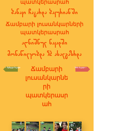
պատկերասրահ
ბანაკი ჩატარდა ბაკურიანში
Ճամբարի լուսանկարների
պատկերասրահ
აღნიშნულ ნაკადში
მონაწილეობდა 52 ახალგაზრდა
Ճամբարի
< შემდეგი ნაკადი
წინა ნაკადი >
լուսանկարնե
րի
պատկերասր
ահ