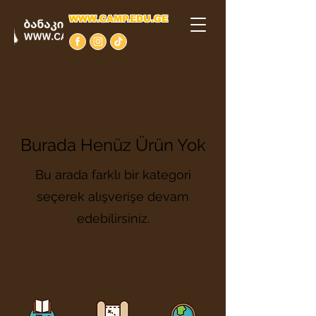
WWW.CAMP.EDU.GE
Burada Henüz Ürün Yok
Bu arada farklı bir kategori
seçerek alışverişe devam
edebilirsiniz.