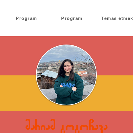
Program
Program
Temas etme
მარიამ ტოტოჩავა