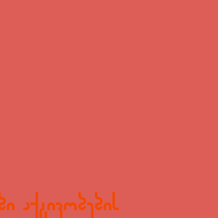
ბი აქტივობების